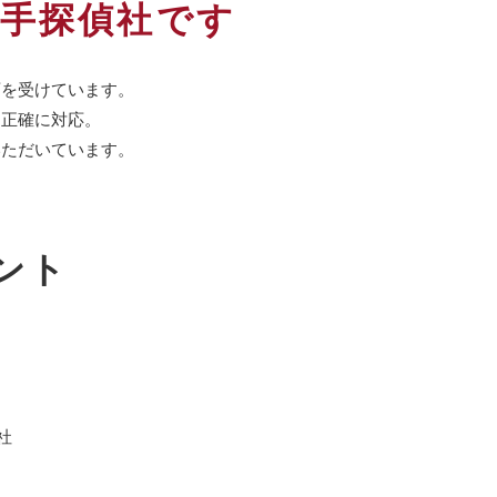
大手探偵社です
育を受けています。
つ正確に対応。
いただいています。
ント
社