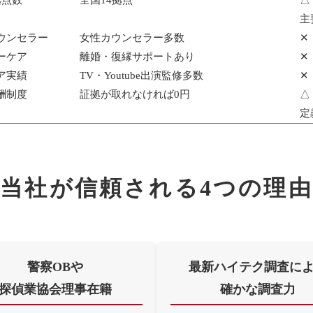
拠点数
全国14拠点
△
主
ウンセラー
女性カウンセラー多数
✕
ーケア
離婚・復縁サポートあり
✕
ア実績
TV・Youtube出演監修多数
✕
酬制度
証拠が取れなければ0円
△
定
当社が信頼される
4つの理由
警察OBや
最新ハイテク調査に
探偵業協会理事在籍
確かな調査力