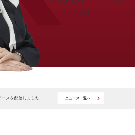
約30万件※1
96.6%※2
メール相談
L
スリリースを配信しました
ニュース一覧へ