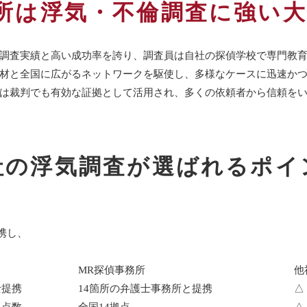
所は
浮気・不倫調査に強い
調査実績と高い成功率を誇り、調査員は自社の探偵学校で専門教
材と全国に広がるネットワークを駆使し、多様なケースに迅速か
は裁判でも有効な証拠として活用され、多くの依頼者から信頼を
社の浮気調査が
選ばれるポイ
携し、
MR探偵事務所
他
士提携
14箇所の弁護士事務所と提携
△