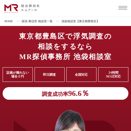
HOME
>>
探偵 興信所 相談室一覧
>>
池袋相談室【東京都豊島区】
東京都豊島区で浮気調査の
相談をするなら
MR探偵事務所 池袋相談室
証拠が撮れない
24時間
即日調査
全国対応
場合０円
365日対応
96.6％
調査成功率