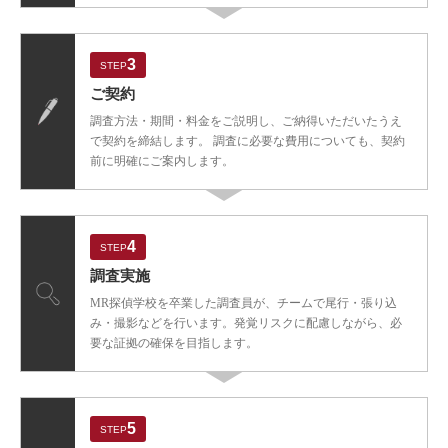
3
STEP
ご契約
調査方法・期間・料金をご説明し、ご納得いただいたうえ
で契約を締結します。 調査に必要な費用についても、契約
前に明確にご案内します。
4
STEP
調査実施
MR探偵学校を卒業した調査員が、チームで尾行・張り込
み・撮影などを行います。発覚リスクに配慮しながら、必
要な証拠の確保を目指します。
5
STEP