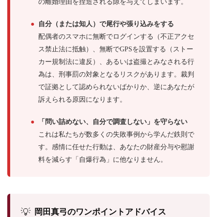
の離婚理由を捏造される隙を与えてしまいます。
●
自分（または知人）で尾行や張り込みをする
配偶者のスマホに無断でログインする（不正アクセ
ス禁止法に抵触）、無断でGPSを設置する（ストー
カー規制法に違反）、あるいは盗撮とみなされる行
為は、刑事罰の対象となるリスクがあります。裁判
で証拠として認められないばかりか、逆にあなたが
訴えられる原因になります。
●
「問い詰めない、自分で調査しない」を守らない
これは私たちが数多くの失敗事例から学んだ鉄則で
す。感情に任せた行動は、あなたの財産分与や慰謝
料を減らす「自爆行為」に他なりません。
💡
岡田真弓のワンポイントアドバイス