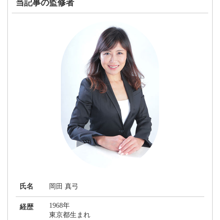
bo
tte
en
ail
当記事の監修者
ok
r
a
氏名
岡田 真弓
1968年
経歴
東京都生まれ