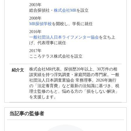
2003年
総合探偵社・
株式会社MR
を設立
2008年
MR探偵学校
を開校し、学長に就任
2016年
一般社団法人日本ライフメンター協会
を立ち上
げ、代表理事に就任
2017年
こころテラス株式会社を設立
株式会社MR代表。探偵歴20年以上、30万件の相
紹介文
談実績を持つ浮気調査・家庭問題の専門家。一般
社団法人日本調査業協会 常務理事。2026年施行
の「法定養育費」など最新の法知識に基づき、税
理士監修のもと、悩める方の「損をしない解決」
を支援します。
当記事の監修者