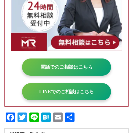
電話でのご相談はこちら
LINEでのご相談はこちら
Fa
T
Li
H
E
共
ce
wi
ne
at
m
有