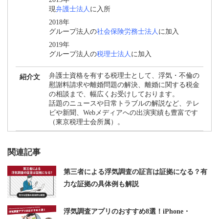
現
弁護士法人
に入所
2018年
グループ法人の
社会保険労務士法人
に加入
2019年
グループ法人の
税理士法人
に加入
弁護士資格を有する税理士として、浮気・不倫の
紹介文
慰謝料請求や離婚問題の解決、離婚に関する税金
の相談まで、幅広くお受けしております。
話題のニュースや日常トラブルの解説など、テレ
ビや新聞、Webメディアへの出演実績も豊富です
（東京税理士会所属）。
関連記事
第三者による浮気調査の証言は証拠になる？有
力な証拠の具体例も解説
浮気調査アプリのおすすめ8選！iPhone・