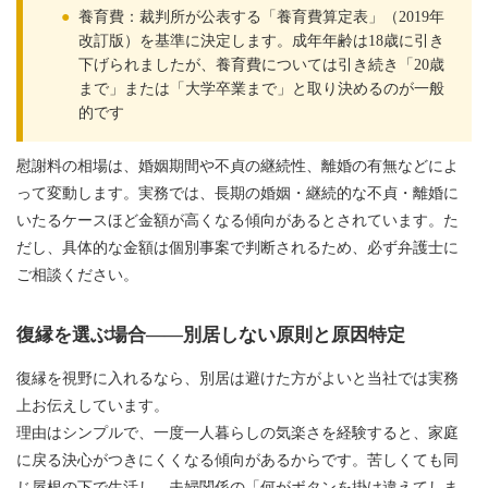
●
養育費：裁判所が公表する「養育費算定表」（2019年
改訂版）を基準に決定します。成年年齢は18歳に引き
下げられましたが、養育費については引き続き「20歳
まで」または「大学卒業まで」と取り決めるのが一般
的です
慰謝料の相場は、婚姻期間や不貞の継続性、離婚の有無などによ
って変動します。実務では、長期の婚姻・継続的な不貞・離婚に
いたるケースほど金額が高くなる傾向があるとされています。た
だし、具体的な金額は個別事案で判断されるため、必ず弁護士に
ご相談ください。
復縁を選ぶ場合——別居しない原則と原因特定
復縁を視野に入れるなら、別居は避けた方がよいと当社では実務
上お伝えしています。
理由はシンプルで、一度一人暮らしの気楽さを経験すると、家庭
に戻る決心がつきにくくなる傾向があるからです。苦しくても同
じ屋根の下で生活し、夫婦関係の「何がボタンを掛け違えてしま