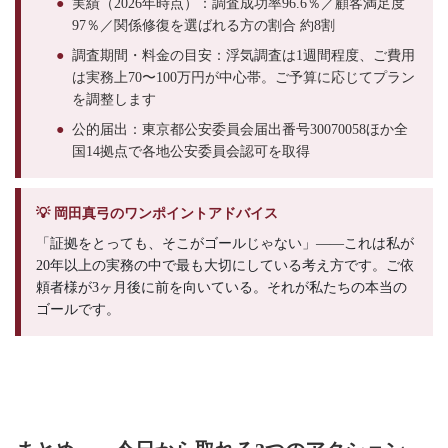
●
実績（2026年時点）：調査成功率96.6％／顧客満足度
97％／関係修復を選ばれる方の割合 約8割
●
調査期間・料金の目安：浮気調査は1週間程度、ご費用
は実務上70〜100万円が中心帯。ご予算に応じてプラン
を調整します
●
公的届出：東京都公安委員会届出番号30070058ほか全
国14拠点で各地公安委員会認可を取得
💡 岡田真弓のワンポイントアドバイス
「証拠をとっても、そこがゴールじゃない」——これは私が
20年以上の実務の中で最も大切にしている考え方です。ご依
頼者様が3ヶ月後に前を向いている。それが私たちの本当の
ゴールです。