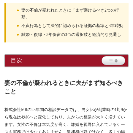
●
妻の不倫が疑われたときに「まず避けるべき2つの行
動」
●
不貞行為として法的に認められる証拠の基準と3年時効
●
離婚・復縁・3年保留の3つの選択肢と経済的な見通し
目次
妻の不倫が疑われるときに夫がまず知るべき
こと
株式会社MRの23年間の相談データでは、男女比が創業時の1対9か
ら現在は4対6へと変化しており、夫からの相談が大きく増えてい
ます。女性の不倫は本気度が高く、離婚を視野に入れているケー
スも実務では少なくありません。違和感は勘ではなく、多くの場