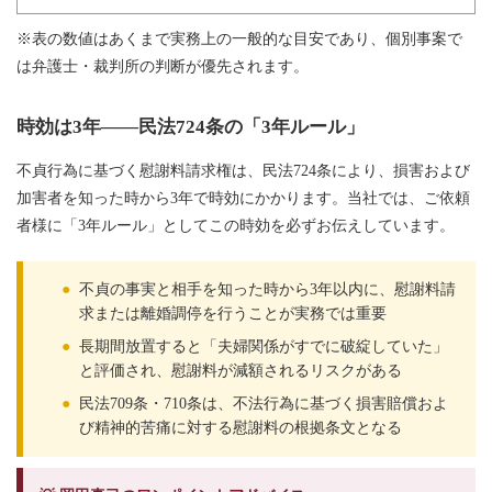
※表の数値はあくまで実務上の一般的な目安であり、個別事案で
は弁護士・裁判所の判断が優先されます。
時効は3年——民法724条の「3年ルール」
不貞行為に基づく慰謝料請求権は、民法724条により、損害および
加害者を知った時から3年で時効にかかります。当社では、ご依頼
者様に「3年ルール」としてこの時効を必ずお伝えしています。
●
不貞の事実と相手を知った時から3年以内に、慰謝料請
求または離婚調停を行うことが実務では重要
●
長期間放置すると「夫婦関係がすでに破綻していた」
と評価され、慰謝料が減額されるリスクがある
●
民法709条・710条は、不法行為に基づく損害賠償およ
び精神的苦痛に対する慰謝料の根拠条文となる