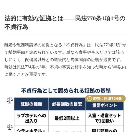
法的に有効な証拠とは——民法770条1項1号の
不貞行為
離婚や慰謝料請求の前提となる「不貞行為」は、民法770条1項1号
で離婚事由と定められています。単なる食事やキスだけでは該当
しにくく、配偶者以外との継続的な肉体関係の証明が必要です。
時効は民法724条の3年。不貞の事実と相手を知った時から3年以内
に動くことが重要です。