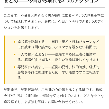
まとめ——今日から取れる3つのアクション
ここまで、不倫妻と向き合う夫が最初に知るべき5つの判断基準に
ついて解説してきました。最後に、今日から実行できる3つのアク
ションをお伝えします。
●
違和感を記録する——日時・場所・行動パターンをメ
モに残す（問い詰めない／スマホを覗かない範囲で）
●
一人で抱え込まない——信頼できる第三者に相談す
る。感情がすり減ると、正しい判断は難しくなります
●
専門家に相談する——証拠の要件、法的時効、経済的
影響を冷静に整理するため、早い段階でプロに相談す
る
早期発見、早期解決が、ご自身の心の傷を浅くする鍵です。株式
会社MRでは、24時間のご相談を受け付けています。どんな小さな
違和感でも、まずはお気軽にお問い合わせください。