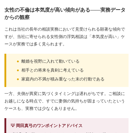
女性の不倫は本気度が高い傾向がある——実務データ
からの観察
これは当社の長年の相談実務において見受けられる顕著な傾向で
すが、当社に寄せられる女性側の浮気相談は「本気度が高い」ケ
ースが実務では多く見られます。
●
離婚を視野に入れて動いている
●
相手との将来を真剣に考えている
●
家庭内の不満が積み重なった末の行動である
一方、夫側が異変に気づくタイミングは遅れがちです。ご相談に
お越しになる時点で、すでに妻側の気持ちが固まっていたという
ケースも、実務では少なくありません。
💡 岡田真弓のワンポイントアドバイス