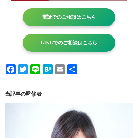
電話でのご相談はこちら
LINEでのご相談はこちら
Fa
T
Li
H
E
共
ce
wi
ne
at
m
有
bo
tte
en
ail
当記事の監修者
ok
r
a