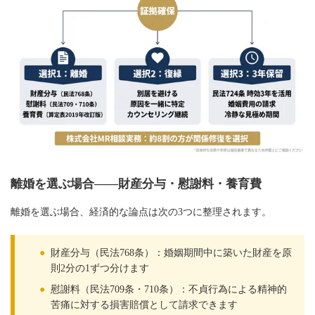
離婚を選ぶ場合——財産分与・慰謝料・養育費
離婚を選ぶ場合、経済的な論点は次の3つに整理されます。
●
財産分与（民法768条）：婚姻期間中に築いた財産を原
則2分の1ずつ分けます
●
慰謝料（民法709条・710条）：不貞行為による精神的
苦痛に対する損害賠償として請求できます