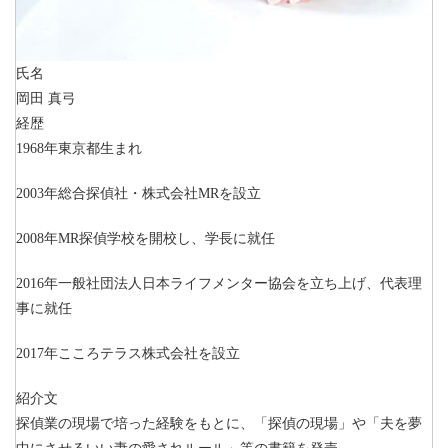
氏名
岡田 真弓
経歴
1968年
東京都生まれ
2003年
総合探偵社・
株式会社MR
を設立
2008年
MR探偵学校
を開校し、学長に就任
2016年
一般社団法人日本ライフメンター協会
を立ち上げ、代表理
事に就任
2017年
こころテラス株式会社を設立
紹介文
探偵業の現場で培った経験をもとに、「探偵の現場」や「夫を夢