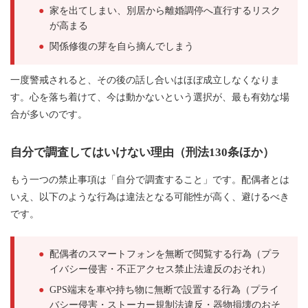
●
家を出てしまい、別居から離婚調停へ直行するリスク
が高まる
●
関係修復の芽を自ら摘んでしまう
一度警戒されると、その後の話し合いはほぼ成立しなくなりま
す。心を落ち着けて、今は動かないという選択が、最も有効な場
合が多いのです。
自分で調査してはいけない理由（刑法130条ほか）
もう一つの禁止事項は「自分で調査すること」です。配偶者とは
いえ、以下のような行為は違法となる可能性が高く、避けるべき
です。
●
配偶者のスマートフォンを無断で閲覧する行為（プラ
イバシー侵害・不正アクセス禁止法違反のおそれ）
●
GPS端末を車や持ち物に無断で設置する行為（プライ
バシー侵害・ストーカー規制法違反・器物損壊のおそ