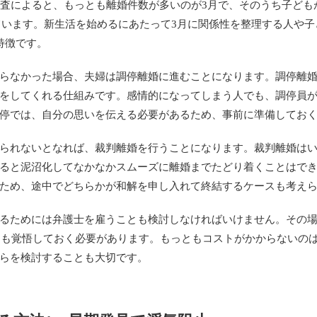
調査によると、もっとも離婚件数が多いのが3月で、そのうち子どもが
出ています。新生活を始めるにあたって3月に関係性を整理する人や
特徴です。
らなかった場合、夫婦は調停離婚に進むことになります。調停離
をしてくれる仕組みです。感情的になってしまう人でも、調停員
停では、自分の思いを伝える必要があるため、事前に準備してお
られないとなれば、裁判離婚を行うことになります。裁判離婚は
ると泥沼化してなかなかスムーズに離婚までたどり着くことはでき
ため、途中でどちらかが和解を申し入れて終結するケースも考え
るためには弁護士を雇うことも検討しなければいけません。その
ことも覚悟しておく必要があります。もっともコストがかからないの
らを検討することも大切です。