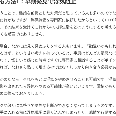
る方法1：早期発見で浮気阻止
うことは、離婚を前提とした対策だと思っている人も多いのでは
たれがちですが、浮気調査を専門家に依頼したからといって100
、その結果を受けてこれからの夫婦生活をどのようにするか考え
ても過言ではありません。
場合、なかには見て見ぬふりをする人もいます。「勘違いかもし
るはず」という甘い考えを持っていると、事態はどんどん最悪な
なく、怪しいと感じた時点ですぐに専門家に相談することがポイ
れば、なおさら黙って耐えるのではなくしっかり向き合う必要が
かめたなら、それをもとに浮気をやめさせることも可能です。浮
拠を出されたら浮気をやめる可能性が高いといえます。愛情があ
めに摘んでおきましょう。
クや怒りに気持ちで冷静な判断ができなくなってしまうものです
手に入れる前に浮気現場に乗り込んでしまったり、感情で行動す