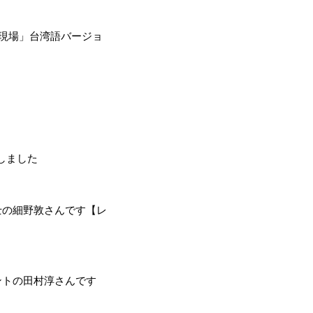
現場」台湾語バージョ
しました
士の細野敦さんです【レ
ントの田村淳さんです