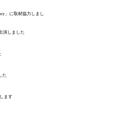
iary」に取材協力しまし
に出演しました
た
した
演します