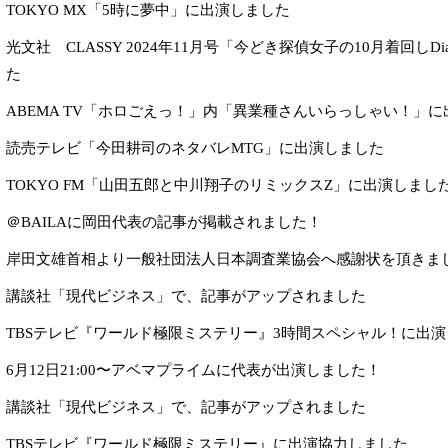
TOKYO MX「5時に夢中」に出演しました
光文社 CLASSY 2024年11月号「今どき探偵女子の10月着回しD
た
ABEMA TV「ホロごえっ！」内「異業種さんいらっしゃい！」
読売テレビ「今田耕司のネタバレMTG」に出演しました
TOKYO FM「山田五郎と中川翔子のリミックスZ」に出演しまし
＠BAILAに岡田代表の記事が掲載されました！
岸田文雄首相より一般社団法人日本調査業協会へ感謝状を頂きま
講談社「現代ビジネス」で、記事がアップされました
TBSテレビ『ワールド極限ミステリー』3時間スペシャル！に出
6月12日21:00〜アベマプライムに代表が出演しました！
講談社「現代ビジネス」で、記事がアップされました
TBSテレビ『ワールド極限ミステリー』に出演協力しました