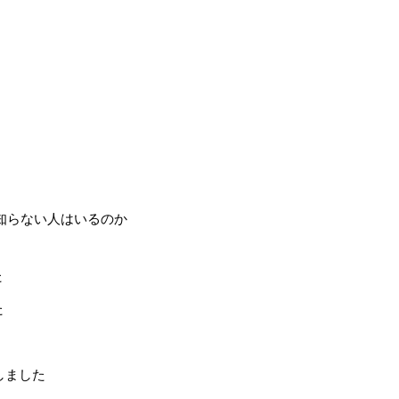
知らない人はいるのか
た
た
しました